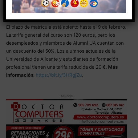
para su captación, desde una perspectiva público-
privada.
El plazo de matrícula está abierto hasta el 9 de febrero.
La tarifa general del curso son 120 euros, pero los
desempleados y miembros de Alumni UA cuentan con
un descuento del 50%. Los alumnos actuales de la
Universidad de Alicante y estudiantes de formación
profesional tienen una tarifa reducida de 20 €.
Más
información
:
https://bit.ly/3HRgjZu
.
- Anuncio -