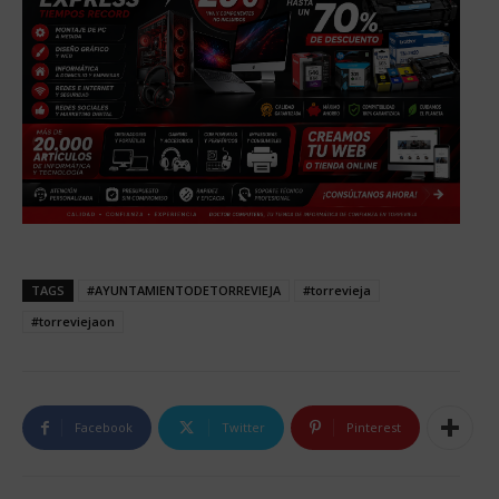
TAGS
#AYUNTAMIENTODETORREVIEJA
#torrevieja
#torreviejaon
Facebook
Twitter
Pinterest