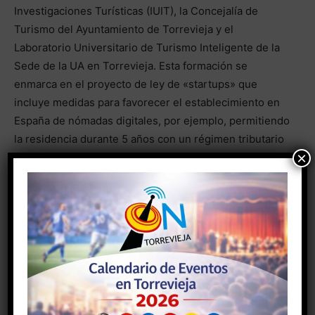
Investigaciones Turísticas (IUIT), la Concejalía de
Turismo del Ayuntamiento de Torrevieja y el
Laboratorio Universitario de Turismo Inteligente de la
Sede de la UA en Torrevieja. Esta formación se
enmarca en el proyecto de ley de «startups» que
incluye medidas para favorecer el establecimiento en
España de nómadas digitales, por ejemplo, permitiendo
la residencia durante 5 años con un régimen tributario
×
especial.
Dividido en ocho sesiones y con una duración de 40
horas, el curso tiene como objetivo fundamental
analizar la evolución reciente de la actividad turística,
caracterizar los destinos residenciales y, en este
contexto, comprender las particularidades de este
nuevo perfil de demanda, su idoneidad para los
destinos residenciales y las estrategias necesarias