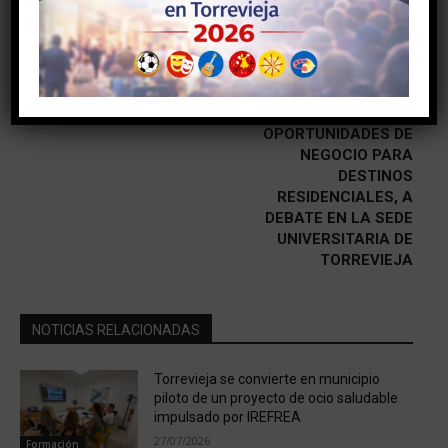
Artículo anterior
Artículo siguiente
Se va la magia, llega el gol
LOS NÓMADAS
DIGITALES Y LAS
NUEVAS
OPORTUNIDADES DE
NEGOCIO PARA
DESTINOS
RESIDENCIALES, A
DEBATE EN LA SEDE
UNIVERSITARIA DE
TORREVIEJA
NOTICIAS RELACIONADAS
Torrevieja se convierte en municipio
piloto de un proyecto de ocio saludable
impulsado por IREFREA
27/07/2026
Formación