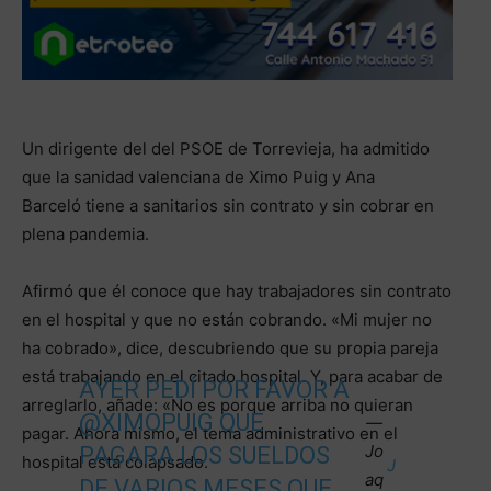
Un dirigente del del PSOE de Torrevieja, ha admitido
que la sanidad valenciana de Ximo Puig y Ana
Barceló tiene a sanitarios sin contrato y sin cobrar en
plena pandemia.
Afirmó que él conoce que hay trabajadores sin contrato
en el hospital y que no están cobrando. «Mi mujer no
ha cobrado», dice, descubriendo que su propia pareja
está trabajando en el citado hospital. Y, para acabar de
AYER PEDÍ POR FAVOR A
arreglarlo, añade: «No es porque arriba no quieran
@XIMOPUIG
QUE
—
pagar. Ahora mismo, el tema administrativo en el
Jo
PAGARA LOS SUELDOS
hospital está colapsado.
J
aq
DE VARIOS MESES QUE