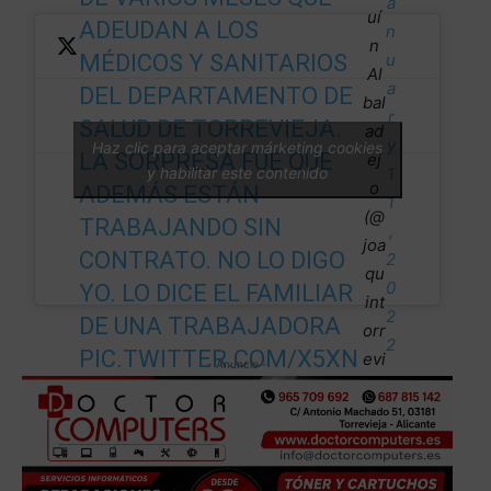
a
uí
ADEUDAN A LOS
n
n
MÉDICOS Y SANITARIOS
u
Al
a
DEL DEPARTAMENTO DE
bal
r
SALUD DE TORREVIEJA.
ad
y
Haz clic para aceptar márketing cookies
LA SORPRESA FUE QUE
ej
y habilitar este contenido
1
o
ADEMÁS ESTÁN
1
(@
TRABAJANDO SIN
,
joa
CONTRATO. NO LO DIGO
2
qu
0
YO. LO DICE EL FAMILIAR
int
2
DE UNA TRABAJADORA
orr
2
PIC.TWITTER.COM/X5XN
evi
- Anuncio -
e)
CC3IWX