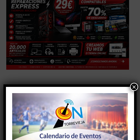
×
TAGS
#alicante
#comunidadvalenciana
#torrevieja
#torreviejaon
#vegabaja
Facebook
Twitter