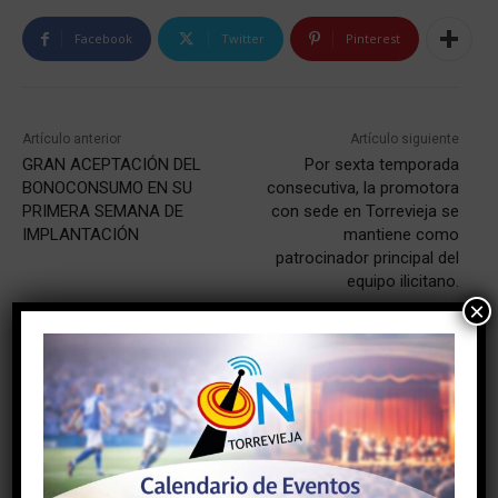
Facebook
Twitter
Pinterest
Artículo anterior
Artículo siguiente
GRAN ACEPTACIÓN DEL
Por sexta temporada
BONOCONSUMO EN SU
consecutiva, la promotora
PRIMERA SEMANA DE
con sede en Torrevieja se
IMPLANTACIÓN
mantiene como
patrocinador principal del
equipo ilicitano.
×
NOTICIAS RELACIONADAS
SUEÑA TORREVIEJA ESCUCHA A PIE DE
CALLE A LOS USUARIOS DE LA NUEVA
RED DE AUTOBUSES PARA CONTRIBUIR
A MEJORAR EL TRANSPORTE URBANO
Noticias