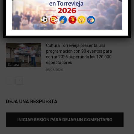
06/08/2026
Brilla Torrevieja levanta el telón de su
edición 2026 con el concierto de JC
Reyes
06/08/2026
Agenda
Cultura Torrevieja presenta una
programación con 90 eventos para
cerrar 2026 superando los 120.000
espectadores
Cultura
05/08/2026
DEJA UNA RESPUESTA
INICIAR SESIÓN PARA DEJAR UN COMENTARIO