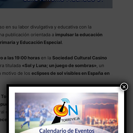
 en su labor divulgativa y educativa con la
una publicación orientada a
impulsar la educación
rimaria y Educación Especial
.
o a las 19:00 horas
en la
Sociedad Cultural Casino
ra titulada
«Sol y Luna; un juego de sombras»
, un
 motivo de los
eclipses de sol visibles en España en
×
 Torres
, maestro de Educación Primaria y miembro de
opuestas didácticas
que permiten trabajar en el aula
al del aprendizaje. La publicación incluye además
ecesidades educativas especiales
, reforzando su