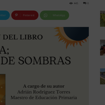
445
0
itter
Pinterest
WhatsApp