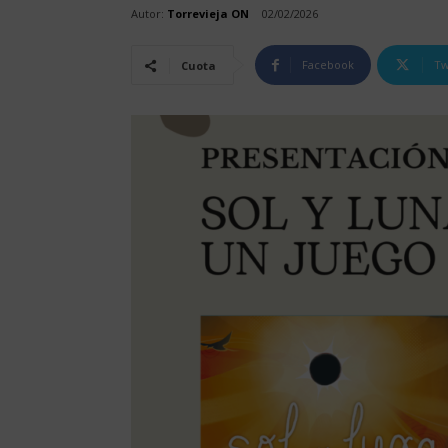
Autor:
Torrevieja ON
02/02/2026
Facebook
Tw
Cuota