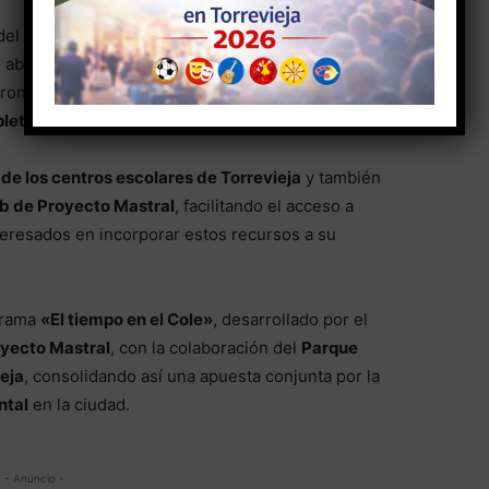
del autor y con una
conferencia del geólogo y
n abordará la oportunidad que ofrecen los
eclipses y
tronomía en el ámbito educativo de forma práctica y
letar aforo
.
 de los centros escolares de Torrevieja
y también
eb de Proyecto Mastral
, facilitando el acceso a
teresados en incorporar estos recursos a su
grama
«El tiempo en el Cole»
, desarrollado por el
yecto Mastral
, con la colaboración del
Parque
eja
, consolidando así una apuesta conjunta por la
ntal
en la ciudad.
- Anuncio -