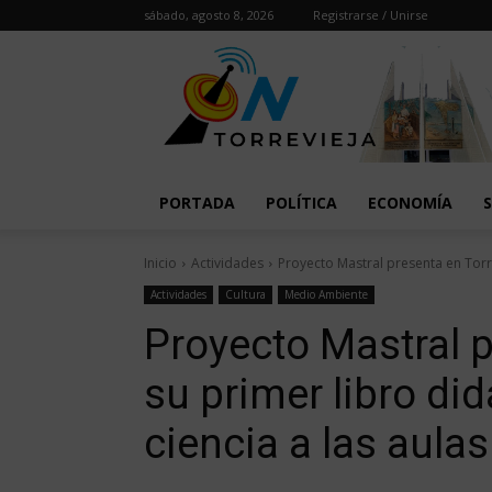
sábado, agosto 8, 2026
Registrarse / Unirse
PORTADA
POLÍTICA
ECONOMÍA
Inicio
Actividades
Proyecto Mastral presenta en Torre
Actividades
Cultura
Medio Ambiente
Proyecto Mastral p
su primer libro did
ciencia a las aulas