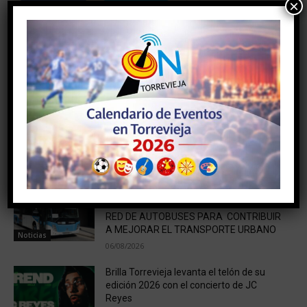
×
Artículo anterior
Artículo siguiente
Nuevas medidas de
Torrevieja, hospital de
restricción: Se ve la luz al
Alicante más comprometido
final del túnel.
en la lucha contra el cambio
climático
NOTICIAS RELACIONADAS
SUEÑA TORREVIEJA ESCUCHA A PIE DE
CALLE A LOS USUARIOS DE LA NUEVA
RED DE AUTOBUSES PARA CONTRIBUIR
A MEJORAR EL TRANSPORTE URBANO
Noticias
06/08/2026
Brilla Torrevieja levanta el telón de su
edición 2026 con el concierto de JC
Reyes