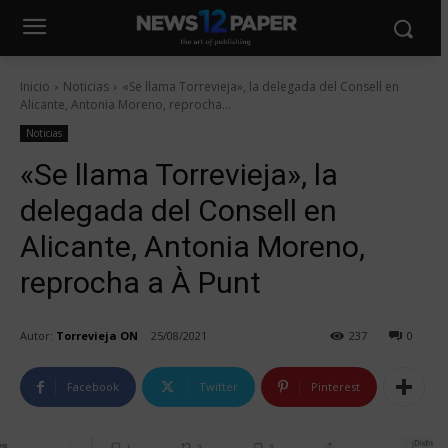
Inicio
Noticias
«Se llama Torrevieja», la delegada del Consell en
Alicante, Antonia Moreno, reprocha...
Noticias
«Se llama Torrevieja», la
delegada del Consell en
Alicante, Antonia Moreno,
reprocha a À Punt
Autor:
Torrevieja ON
25/08/2021
237
0
Facebook
Twitter
Pinterest