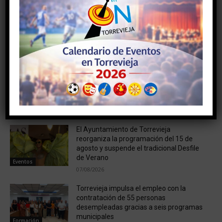
BOMBARDEO DE 1938
residencia pública de
ancianos
NOTICIAS RELACIONADAS
El futuro Centro Cívico de San Roque da
un paso decisivo con la adjudicación del
proyecto por cerca de 158.000 euros
07/08/2026
Cultura
El Ayuntamiento de Torrevieja
reorganiza la programación del 15 de
agosto y suspende el tradicional Desfile
de Verano
Eventos
07/08/2026
Torrevieja impulsa el empleo con la
contratación de 55 personas
desempleadas gracias a seis programas
municipales
Formación