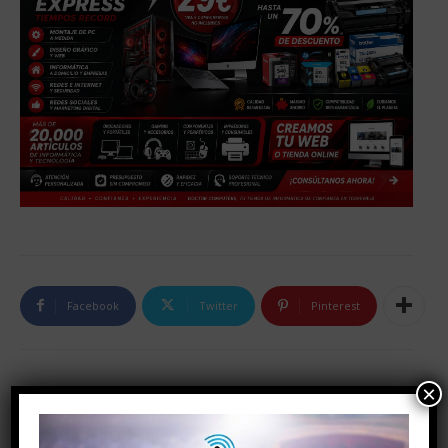
Facebook
Twitter
Pinterest
×
Artículo anterior
Artículo siguiente
MINUTO DE SILENCIO POR
19 casos por coronavirus
LAS VÍCTIMAS DEL
siguen activos en la