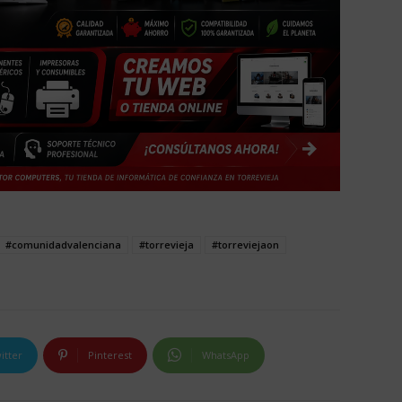
#comunidadvalenciana
#torrevieja
#torreviejaon
itter
Pinterest
WhatsApp