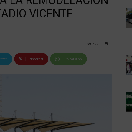
RA LA REMODELACIÓN
TADIO VICENTE
477
0
itter
Pinterest
WhatsApp