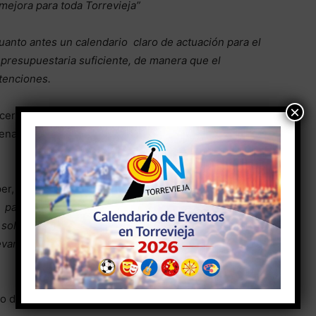
mejora para toda Torrevieja”
uanto antes un calendario claro de actuación para el
 presupuestaria suficiente, de manera que el
tenciones.
×
era felicitación al SC Torrevieja CF por su brillante
lena de orgullo a la ciudad y que supone un nuevo
er, ha destacado “
el enorme esfuerzo de los
os patrocinadores y una afición que nunca ha dejado
solo una victoria de un equipo; es una victoria de
evan años trabajando para que el fútbol local vuelva a
to de categoría debe ir acompañado de una respuesta