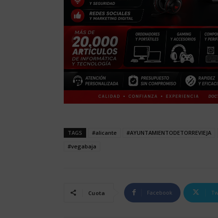
TAGS
#alicante
#AYUNTAMIENTODETORREVIEJA
#vegabaja
Facebook
Tw
Cuota