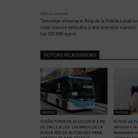
Artículo anterior
Torrevieja refuerza la flota de la Policía Local c
ocho nuevos vehículos y una inversión superior 
los 325.000 euros
NOTICIAS RELACIONADAS
Noticias
Noticias
SUEÑA TORREVIEJA ESCUCHA A PIE
El PSOE de Tor
DE CALLE A LOS USUARIOS DE LA
dimisión o el
NUEVA RED DE AUTOBUSES PARA
Residentes In