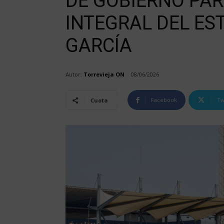
DE GOBIERNO PA
INTEGRAL DEL ES
GARCÍA
Autor:
Torrevieja ON
08/06/2026
Facebook
Tw
Cuota