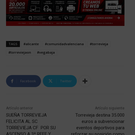
TAGS
#alicante
#comunidadvalenciana
#torrevieja
#torreviejaon
#vegabaja
Facebook
Twitter
Artículo anterior
Artículo siguiente
SUEÑA TORREVIEJA
Torrevieja destina 35.000
FELICITA AL SC
euros a subvencionar
TORREVIEJA CF POR SU
eventos deportivos para
ASCENSO A 3ª RFEF Y
reforzar su posición como