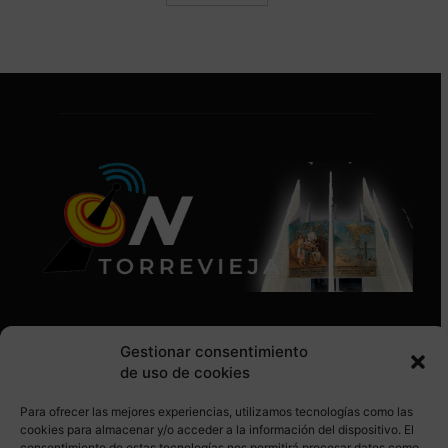
Gestionar consentimiento
de uso de cookies
Para ofrecer las mejores experiencias, utilizamos tecnologías como las
SÍGUENOS EN REDES SOCIALES
cookies para almacenar y/o acceder a la información del dispositivo. El
consentimiento de estas tecnologías nos permitirá procesar datos como