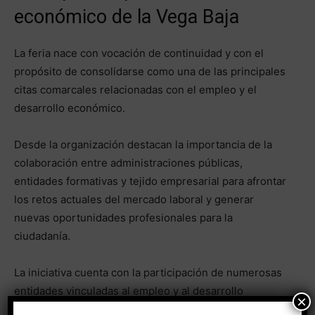
económico de la Vega Baja
La feria nace con vocación de continuidad y con el
propósito de consolidarse como una de las principales
citas comarcales relacionadas con el empleo y el
desarrollo económico.
Desde la organización destacan la importancia de la
colaboración entre administraciones públicas,
entidades formativas y tejido empresarial para afrontar
los retos actuales del mercado laboral y generar
nuevas oportunidades profesionales para la
ciudadanía.
La iniciativa cuenta con la participación de numerosas
entidades vinculadas al empleo y al desarrollo
×
económico, entre ellas LABORA, la Cámara de