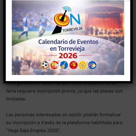
Comercio de Alicante, la Cámara de Comercio de
Orihuela, CONVEGA (Consorcio para el Desarrollo
Económico de la Vega Baja del Segura), FEMPA
(Federación de Empresarios del Metal de la Provincia
de Alicante) y los Prospectores de la FP Dual.
Inscripción obligatoria por aforo
limitado
La organización recuerda que la participación en la
feria requiere inscripción previa, ya que las plazas son
limitadas.
Las personas interesadas en asistir podrán formalizar
su inscripción a través de la plataforma habilitada para
“Vega Baja Emplea 2026”.