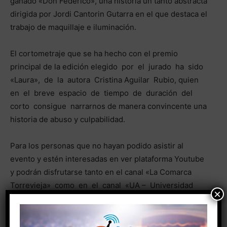
ganado «Don Federico», una historia un tanto abstracta
dirigida por Jordi Cantorin Gutarra en el que destaca el
trabajo de maquillaje e iluminación.
El cortometraje que se ha hecho con el premio
principal de la edición elegido por el jurado ha sido
«Laura», de la autora Cristina Aguilar Rubio, quien
en el breve espacio de tiempo de duración del
corto consigue narrarnos de manera convincente una
historia de abuso y culpabilidad.
Para los personas que no hayan podido asistir al
evento y estén interesadas en ver plataforma Youtube
y podrán disfrutarse tanto en el canal «La Comarca
Torrevieja» como en el canal «UA – Universidad
×
d’Alacant/Universidad de Alicante», donde también
se podrán ver todos los cortos presentados en
ediciones anteriores.