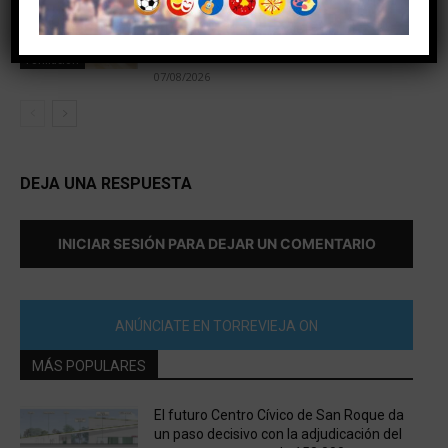
contratación de 55 personas
desempleadas gracias a seis programas
municipales
Formación
07/08/2026
DEJA UNA RESPUESTA
INICIAR SESIÓN PARA DEJAR UN COMENTARIO
ANÚNCIATE EN TORREVIEJA ON
MÁS POPULARES
El futuro Centro Cívico de San Roque da
un paso decisivo con la adjudicación del