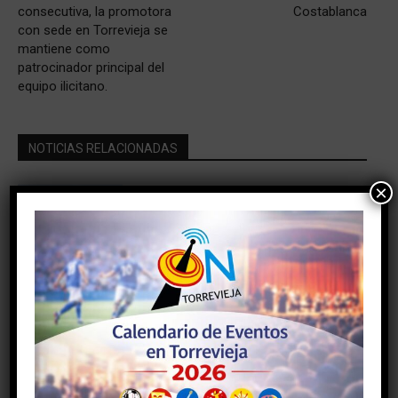
consecutiva, la promotora
Costablanca
con sede en Torrevieja se
mantiene como
patrocinador principal del
equipo ilicitano.
NOTICIAS RELACIONADAS
×
El futuro Centro Cívico de San Roque da
un paso decisivo con la adjudicación del
proyecto por cerca de 158.000 euros
07/08/2026
Cultura
El Ayuntamiento de Torrevieja
reorganiza la programación del 15 de
agosto y suspende el tradicional Desfile
de Verano
Eventos
07/08/2026
Torrevieja impulsa el empleo con la