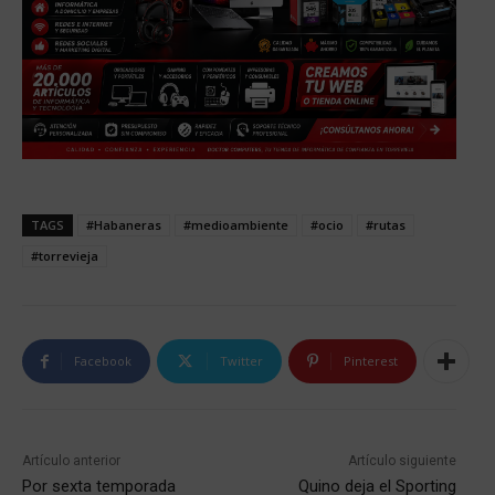
TAGS
#Habaneras
#medioambiente
#ocio
#rutas
#torrevieja
Facebook
Twitter
Pinterest
Artículo anterior
Artículo siguiente
Por sexta temporada
Quino deja el Sporting