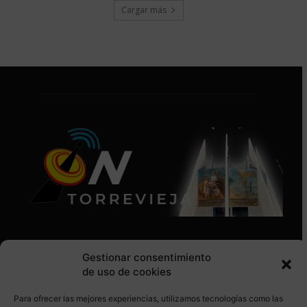
Cargar más
Gestionar consentimiento
de uso de cookies
Para ofrecer las mejores experiencias, utilizamos tecnologías como las
SÍGUENOS EN REDES SOCIALES