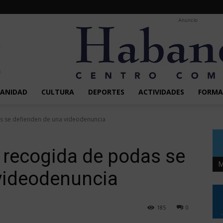
Anuncio
SANIDAD
CULTURA
DEPORTES
ACTIVIDADES
FORMA
s se defienden de una videodenuncia
a recogida de podas se
M
videodenuncia
185
0