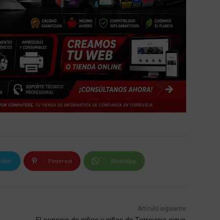
itter
Pinterest
WhatsApp
Artículo siguiente
El consejo de niños y niñas de Torrevieja sigue