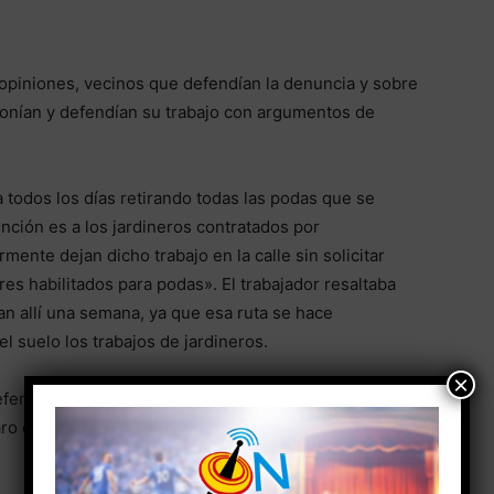
 opiniones, vecinos que defendían la denuncia y sobre
onían y defendían su trabajo con argumentos de
odos los días retirando todas las podas que se
ención es a los jardineros contratados por
mente dejan dicho trabajo en la calle sin solicitar
s habilitados para podas». El trabajador resaltaba
n allí una semana, ya que esa ruta se hace
l suelo los trabajos de jardineros.
×
efensores de los trabajadores y defensores de los
aro es que esas podas no se acumulan allí una