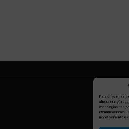
SÍ
Para ofrecer las m
almacenar y/o acce
tecnologías nos p
identificaciones ún
negativamente a ci