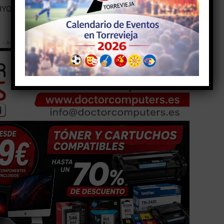
HYQ5Ik/
- Anuncio -