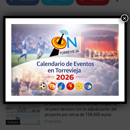
×
Artículo anterior
Artículo siguiente
Los ‘Hijos de la Inmaculada’
EL AYUNTAMIENTO HA
reconocen este sábado la
CONTRATADO EN 2021 A
implicación de los
156 PERSONAS
benefactores del nuevo
DESEMPLEADAS A TRAVÉS
Camarín de La Purísima
DE LOS DIFERENTES
PROGRAMAS DE EMPLEO Y
FORMACIÓN
NOTICIAS RELACIONADAS
El futuro Centro Cívico de San Roque da
un paso decisivo con la adjudicación del
proyecto por cerca de 158.000 euros
07/08/2026
Cultura