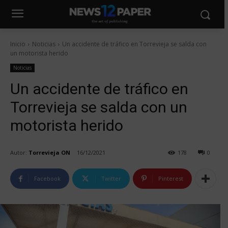
Inicio
Noticias
Un accidente de tráfico en Torrevieja se salda con
un motorista herido
Noticias
Un accidente de tráfico en
Torrevieja se salda con un
motorista herido
Autor:
Torrevieja ON
16/12/2021
178
0
Facebook
Twitter
Pinterest