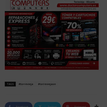
TAGS
#torrevieja
#torreviejaon
Facebook
Twitter
Pinterest