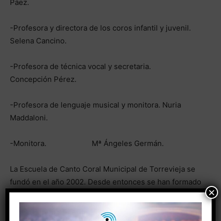
Páez.
-Profesora y directora de los coros infantil y juvenil.
Selena Cancino.
-Profesora de técnica vocal y secretaria.
Concepción Pérez.
-Profesora de lenguaje musical y monitora. Nuria
Maddaloni.
-Monitora. Mª Ángeles Germán.
La Escuela de Canto Coral Municipal de Torrevieja se
fundó en el año 2002. Desde entonces se han formado
×
a cientos de niños y jóvenes, muchos de los cuales se
han dedicado posteriormente a la música de manera
profesional y, actualmente, se han convertido en