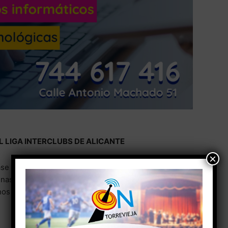
 LIGA INTERCLUBS DE ALICANTE
×
se final de la Liga Interclubs de Alicante, donde
nasia rítmica Torrevieja pertenecientes a la Escuela
nos excelentes resultados: