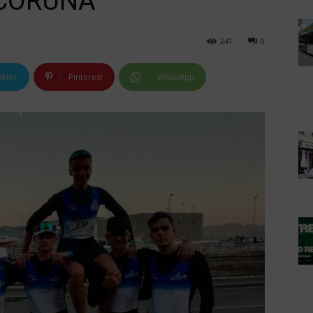
 CORUÑA
241
0
itter
Pinterest
WhatsApp