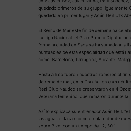
con: Javier Box, Javier Viuda, Raúl Sánchez
quedado primeros de su grupo. Igualmente C
quedado en primer lugar y Adán Heil C1x Abs
El Remo de Mar este fin de semana ha celebra
su Liga Nacional: el Gran Premio Diputación
forma la ciudad de Sada se ha sumado a la li
puntuables de esta especialidad que está lla
como: Barcelona, Tarragona, Alicante, Málaga
Hasta allí se fueron nuestros remeros el fin 
de remo de mar, en la Coruña, en club náutic
Real Club Náutico se presentaron en 4 Cade
Veterana femenino, que remaron durante la j
Así lo explicaba su entrenador Adán Heil: “e
las aguas estaban como un plato donde nue
sobre 3 km con un tiempo de 12, 30,”.