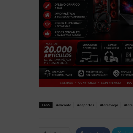
TAGS
#alicante
#deportes
#torrevieja
#torr