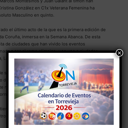
, Marcos Montesinos y Juan Galant al timón han
ristina González en C1x Veterana Femenina ha
oluto Masculino en quinto.
do el último acto de la que es la primera edición de
 da Coruña, inmersa en la Semana Abanca. De esta
sta de ciudades que han vivido los eventos
mada a ser el remo olímpico, y se une a ciudades
×
, La Línea, Vigo, Getxo y San Sebastián.
de semana realizando la última de las regatas de liga
o de Sada, situada en las Rías Altas. Los remeros del
te masculino, Single Sénior masculino y Single
ornada del sábado 13.
l tiempo fue espectacular en la bahía, que era donde
stro 4x cadete masculino se proclamaron vencedores